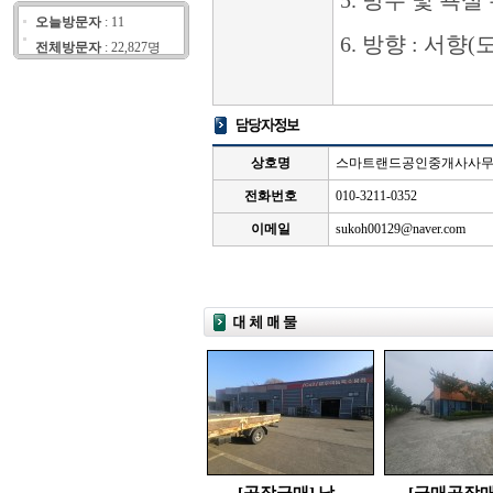
5. 방수 및 욕실 
오늘방문자
: 11
6. 방향 : 서향
전체방문자
: 22,827명
상호명
스마트랜드공인중개사사
전화번호
010-3211-0352
이메일
sukoh00129@naver.com