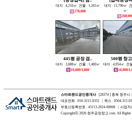
[공장급매] 남..
[급매공장매매
대지 : 4,210㎡ 건물 : 1,265㎡
대지 : 11,790㎡ 건물
㎡
270,000
260,00
445평 공장 겸..
500평 창고 
대지 : 3,688㎡ 건물 : 1,469㎡
대지 : 4,954㎡ 건물 
10,000/1,000
10,000/1,
스마트랜드공인중개사
[28374 ] 충북 청주시
대표전화 : 010-3211-0352 | 팩스 : 0504-311-03
부동산등록번호 : 43113-2024-00068 | 사업자등
Copyrightⓒ 2026 청주공장창고.com. All Rights R