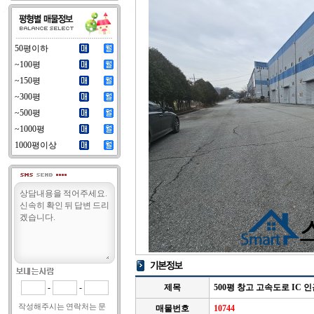
50평이하
~100평
~150평
~300평
~500평
~1000평
1000평이상
-
-
제목
500평 창고 고속도로 IC 
작성해주시는 연락처는 문
매물번호
10744