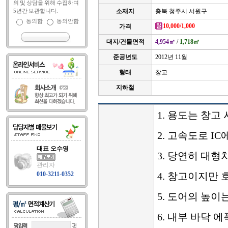
의 및 상담을 위해 수집하며
5년간 보관합니다.
소재지
충북 청주시 서원구
동의함
동의안함
10,000/1,000
가격
대지/건물면적
4,954㎡
/
1,718㎡
준공년도
2012년 11월
형태
창고
지하철
1. 용도는 창고
2. 고속도로 I
대표 오수영
3. 당연히 대형
관리자
010-3211-0352
4. 창고이지만
5. 도어의 높이는
6. 내부 바닥 