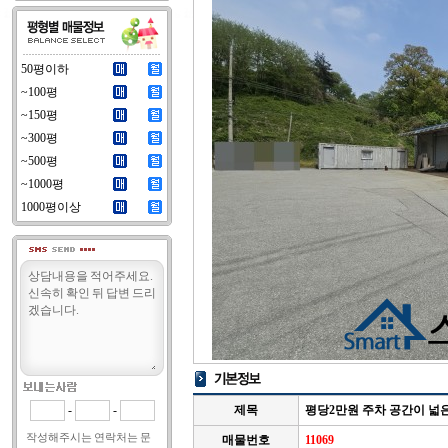
50평이하
~100평
~150평
~300평
~500평
~1000평
1000평이상
-
-
제목
평당2만원 주차 공간이 넓
작성해주시는 연락처는 문
매물번호
11069