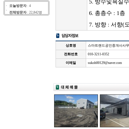
5. 방수및욕실수
오늘방문자
: 4
6. 총층수 : 1층
전체방문자
: 22,842명
7. 방향 : 서향
상호명
스마트랜드공인중개사사
전화번호
010-3211-0352
이메일
sukoh00129@naver.com