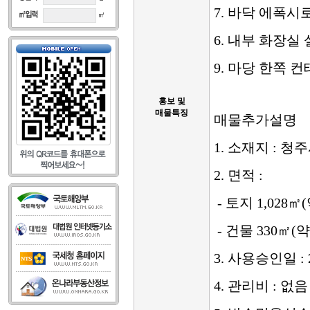
7. 바닥 에폭시
6. 내부 화장실
9. 마당 한쪽 
홍보 및
매물특징
매물추가설명
1. 소재지 : 
2. 면적 :
- 토지 1,028㎡(
- 건물 330㎡(약
3. 사용승인일 : 20
4. 관리비 : 없음