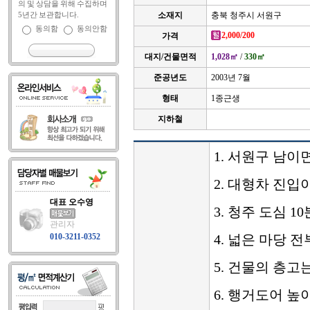
의 및 상담을 위해 수집하며
5년간 보관합니다.
소재지
충북 청주시 서원구
동의함
동의안함
2,000/200
가격
대지/건물면적
1,028㎡
/
330㎡
준공년도
2003년 7월
형태
1종근생
지하철
1. 서원구 남이
2. 대형차 진입
대표 오수영
3. 청주 도심 1
관리자
010-3211-0352
4. 넓은 마당 
5. 건물의 층고
6. 행거도어 높