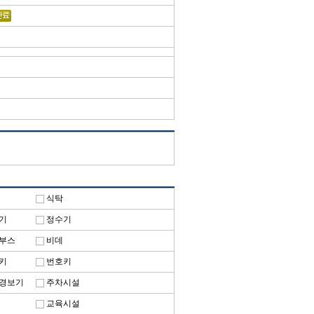
식탁
기
정수기
부스
비데
키
번호키
경보기
주차시설
교육시설