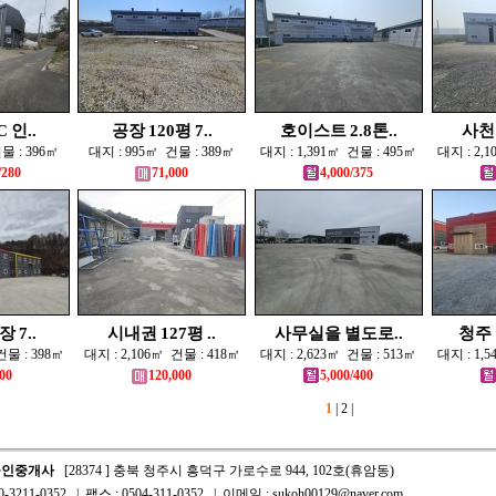
 인..
공장 120평 7..
호이스트 2.8톤..
사천동
물 : 396㎡
대지 : 995㎡ 건물 : 389㎡
대지 : 1,391㎡ 건물 : 495㎡
대지 : 2,
/280
71,000
4,000/375
 7..
시내권 127평 ..
사무실을 별도로..
청주 
건물 : 398㎡
대지 : 2,106㎡ 건물 : 418㎡
대지 : 2,623㎡ 건물 : 513㎡
대지 : 1,
00
120,000
5,000/400
1
|
2
|
공인중개사
[28374 ] 충북 청주시 흥덕구 가로수로 944, 102호(휴암동)
3211-0352 | 팩스 : 0504-311-0352 | 이메일 : sukoh00129@naver.com