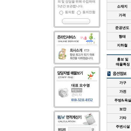
의 및 상담을 위해 수집하며
5년간 보관합니다.
소재지
동의함
동의안함
가격
준공년도
형태
지하철
홍보 및
매물특징
가구
대표 오수영
가전
관리자
010-3211-0352
주방&욕
보안
기타
주변시설