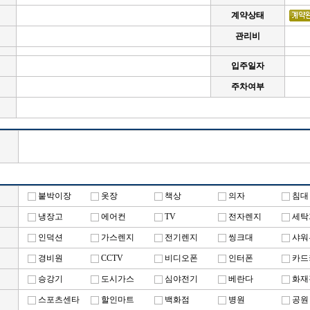
계약상태
관리비
입주일자
주차여부
붙박이장
옷장
책상
의자
침대
냉장고
에어컨
TV
전자렌지
세탁
실
인덕션
가스렌지
전기렌지
씽크대
샤워
경비원
CCTV
비디오폰
인터폰
카드
승강기
도시가스
심야전기
베란다
화재
스포츠센타
할인마트
백화점
병원
공원