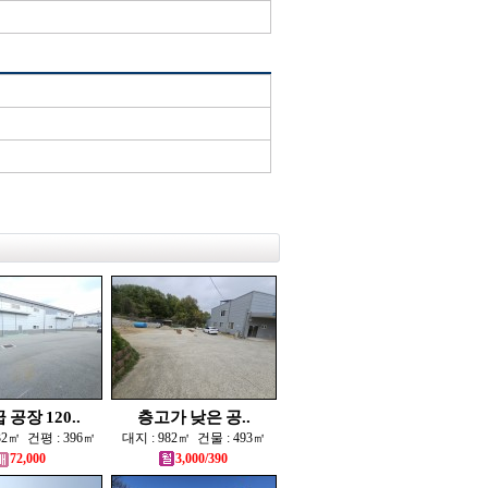
공장 120..
층고가 낮은 공..
032㎡ 건평 : 396㎡
대지 : 982㎡ 건물 : 493㎡
72,000
3,000/390