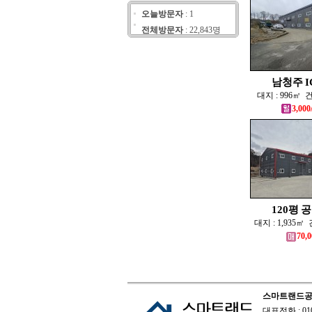
오늘방문자
: 1
전체방문자
: 22,843명
남청주 IC
대지 : 996㎡ 건
3,000
120평 공장
대지 : 1,935㎡ 
70,0
스마트랜드
대표전화 : 010-