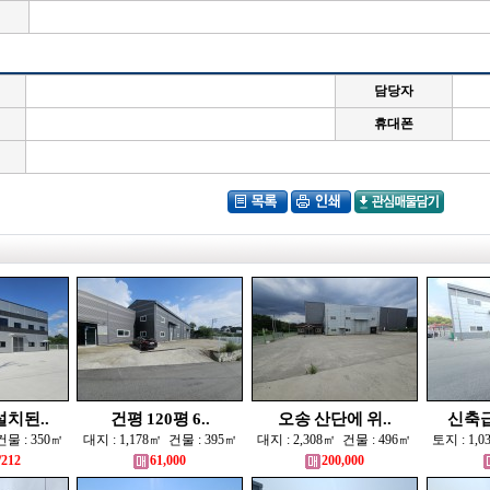
담당자
휴대폰
치된..
건평 120평 6..
오송 산단에 위..
신축급 
건물 : 350㎡
대지 : 1,178㎡ 건물 : 395㎡
대지 : 2,308㎡ 건물 : 496㎡
토지 : 1,
/212
61,000
200,000