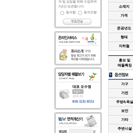
의 및 상담을 위해 수집하며
5년간 보관합니다.
소재지
동의함
동의안함
가격
준공년도
형태
지하철
홍보 및
매물특징
가구
대표 오수영
가전
관리자
010-3211-0352
주방&욕
보안
기타
주변시설