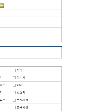
식탁
기
정수기
부스
비데
키
번호키
경보기
주차시설
교육시설