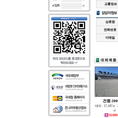
교통정보
상호명
전화번호
이메일
건평 2000
대지 : 17,187㎡ 건
㎡
50,000