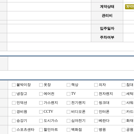
계약상태
관리비
입주일자
주차여부
붙박이장
옷장
책상
의자
침대
냉장고
에어컨
TV
전자렌지
세탁
실
인덕션
가스렌지
전기렌지
씽크대
샤워
경비원
CCTV
비디오폰
인터폰
카드
승강기
도시가스
심야전기
베란다
화재
스포츠센타
할인마트
백화점
병원
공원